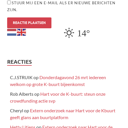
STUUR MIJ EEN E-MAIL ALS ER NIEUWE BERICHTEN
ZIJN.
14°
REACTIES
C.J.STRUIK
op
Donderdagavond 26 mrt iedereen
welkom op grote K-buurt bijeenkomst
Rob Alberts
op
Hart voor de K-buurt: steun onze
crowdfunding actie svp
Cheryl
op
Extern onderzoek naar Hart voor de Kbuurt
geeft glans aan buurtplatform
Hetty Litjens
op
Extern onderzoek naar Hart voor de