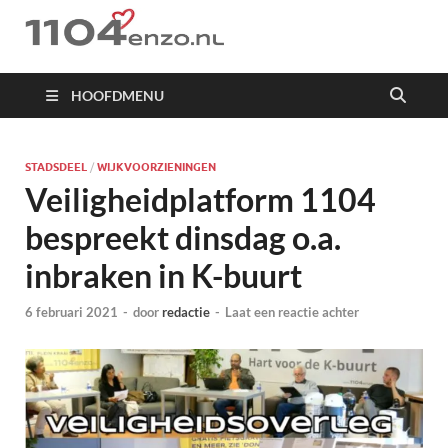
1104 en zo
HOOFDMENU
STADSDEEL
/
WIJKVOORZIENINGEN
Veiligheidplatform 1104
bespreekt dinsdag o.a.
inbraken in K-buurt
6 februari 2021
-
door
redactie
-
Laat een reactie achter