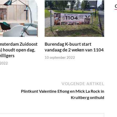
msterdam Zuidoost
Burendag K-buurt start
) houdt open dag,
vandaag de 2 weken van 1104
illigers
10 september 2022
 2022
VOLGENDE ARTIKEL
Plintkunt Valentine Efiong en Mick La Rock in
Kruitberg onthuld