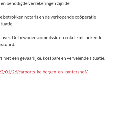
 en benodigde verzekeringen zijn de
de betrokken notaris en de verkopende coöperatie
ituatie.
g al over. De bewonerscommissie en enkele mij bekende
estuurd.
 met een gevaarlijke, kostbare en vervelende situatie.
22/01/26/carports-kelbergen-en-kantershof/