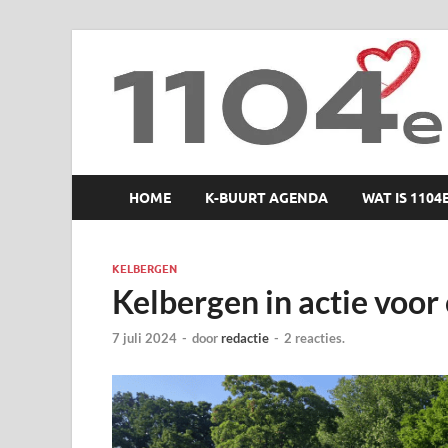
1104 en zo
HOME
K-BUURT AGENDA
WAT IS 1104
KELBERGEN
Kelbergen in actie voor
7 juli 2024
-
door
redactie
-
2 reacties.