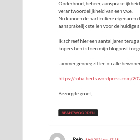
Onderhoud, beheer, aansprakelijkheid
verantwoordelijkheid van een v.v.e.
Nu kunnen de particuliere eigenaren 
aansprakelijk stellen voor de huidige s
Ik schreef hier een aantal jaren teru
kopers heb ik toen mijn blogpost toeg
Jammer genoeg zitten nu alle bewoners
https://robalberts.wordpress.com/20
Bezorgde groet,
BEANTWOORDEN
schreef:
Rein
8 juli 2024 om 17:18