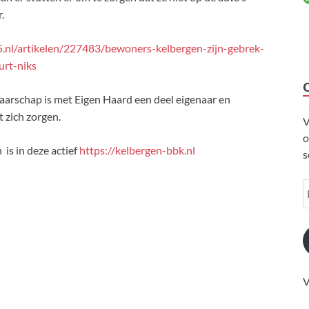
.
.nl/artikelen/227483/bewoners-kelbergen-zijn-gebrek-
urt-niks
aarschap is met Eigen Haard een deel eigenaar en
 zich zorgen.
V
o
is in deze actief
https://kelbergen-bbk.nl
s
V