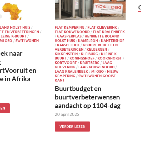
LAND HOLST HUIS
/
FLAT KEMPERING
/
FLAT KLIEVERINK
/
ET EN VERBETERINGEN
/
FLAT KOUWENOORD
/
FLAT KRALENBEEK
KLEINE K-BUURT
/
/
GAASPERPLAS
/
HENRIETTE ROLAND
MI OSO
/
SWITI WONEN
HOLST HUIS
/
KAMELEON
/
KANTERSHOF
/
KARSPELHOF
/
KBUURT BUDGET EN
VERBETERINGEN
/
KELBERGEN
/
ek naar
KIKKENSTEIN
/
KLEIBURG
/
KLEINE K-
BUURT
/
KONINGSHOEF
/
KOORNHORST
/
g
KORTVOORT
/
KRUITBERG
/
LAAG
KLIEVERINK
/
LAAG KOUWENOORD
/
rtVooruit en
LAAG KRALENBEEK
/
MI OSO
/
NIEUW
KEMPERING
/
SWITI WONEN GOOISE
e in Afrika
KANT
Buurtbudget en
buurtverbeterwensen
aandacht op 1104-dag
ZEN
20 april 2022
VERDER LEZEN