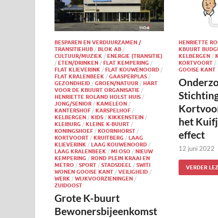
BESPAREN EN VERDUURZAMEN /
HENRIETTE RO
TRANSITIEHUB
/
BLOK AB
/
KBUURT BUDG
CULTUUR/MUZIEK
/
ENERGIE (TRANSITIE)
KELBERGEN
/
/
ETEN/DRINKEN
/
FLAT KEMPERING
/
KORTVOORT
/
FLAT KLIEVERINK
/
FLAT KOUWENOORD
/
GOOISE KANT
FLAT KRALENBEEK
/
GAASPERPLAS
/
Onderzo
GEZONDHEID
/
GROEN/NATUUR
/
HART
VOOR DE KBUURT ORGANISATIE
/
Stichtin
HENRIETTE ROLAND HOLST HUIS
/
JONG/SENIOR
/
KAMELEON
/
Kortvoo
KANTERSHOF
/
KARSPELHOF
/
KELBERGEN
/
KIDS
/
KIKKENSTEIN
/
het Kuifj
KLEIBURG
/
KLEINE K-BUURT
/
KONINGSHOEF
/
KOORNHORST
/
effect
KORTVOORT
/
KRUITBERG
/
LAAG
KLIEVERINK
/
LAAG KOUWENOORD
/
12 juni 2022
LAAG KRALENBEEK
/
MI OSO
/
NIEUW
KEMPERING
/
ROND PLEIN KRAAI EN
METRO
/
SPORT
/
STADSDEEL
/
SWITI
VERDER LE
WONEN GOOISE KANT
/
VEILIGHEID
/
WERK
/
WIJKVOORZIENINGEN
/
ZUIDOOST
Grote K-buurt
Bewonersbijeenkomst