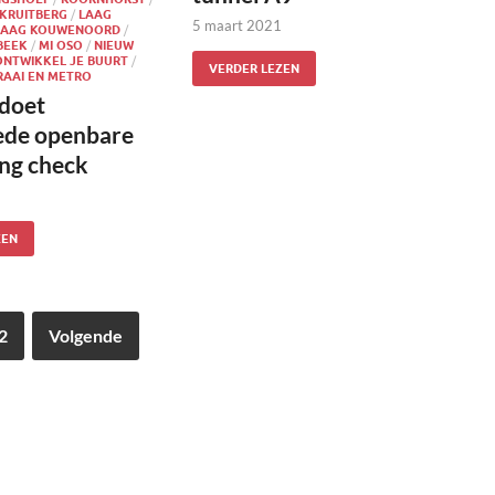
KRUITBERG
/
LAAG
5 maart 2021
LAAG KOUWENOORD
/
BEEK
/
MI OSO
/
NIEUW
ONTWIKKEL JE BUURT
/
VERDER LEZEN
RAAI EN METRO
 doet
ede openbare
ing check
ZEN
2
Volgende