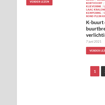
VERDER LEZEN
KORTVOORT
/
KLIEVERINK
/
LAAG KRALEN
KEMPERING
/
ROND PLEIN K
K-buurt
buurtbr
verlicht
7 juni 2021
VERDER LE
1