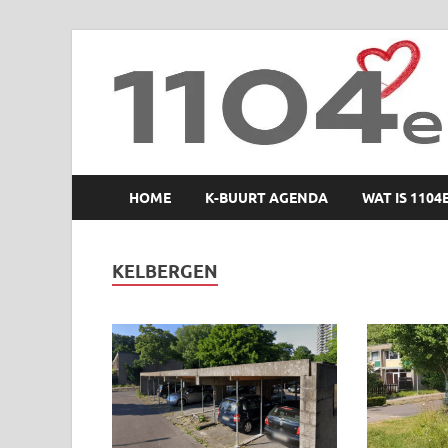
1104 en zo
HOME
K-BUURT AGENDA
WAT IS 1104
KELBERGEN