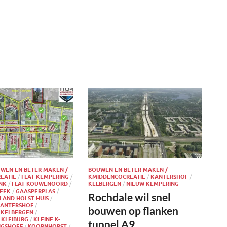
WEN EN BETER MAKEN /
BOUWEN EN BETER MAKEN /
EATIE
/
FLAT KEMPERING
/
KMIDDENCOCREATIE
/
KANTERSHOF
/
INK
/
FLAT KOUWENOORD
/
KELBERGEN
/
NIEUW KEMPERING
BEEK
/
GAASPERPLAS
/
Rochdale wil snel
LAND HOLST HUIS
/
ANTERSHOF
/
bouwen op flanken
/
KELBERGEN
/
/
KLEIBURG
/
KLEINE K-
tunnel A9
NGSHOEF
/
KOORNHORST
/