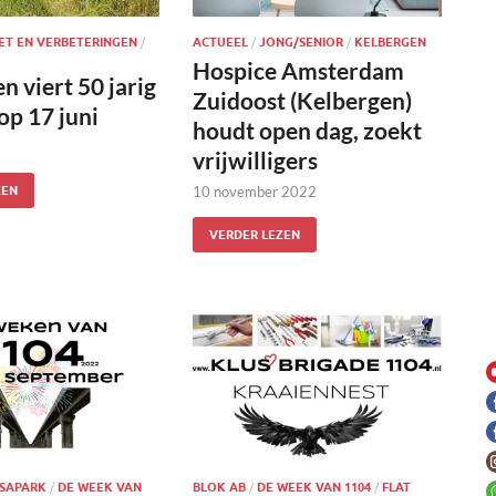
ET EN VERBETERINGEN
/
ACTUEEL
/
JONG/SENIOR
/
KELBERGEN
Hospice Amsterdam
n viert 50 jarig
Zuidoost (Kelbergen)
op 17 juni
houdt open dag, zoekt
vrijwilligers
ZEN
10 november 2022
VERDER LEZEN
SAPARK
/
DE WEEK VAN
BLOK AB
/
DE WEEK VAN 1104
/
FLAT