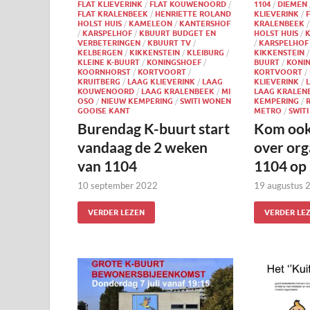
FLAT KLIEVERINK
/
FLAT KOUWENOORD
/
1104
/
DIEMEN
FLAT KRALENBEEK
/
HENRIETTE ROLAND
KLIEVERINK
/
HOLST HUIS
/
KAMELEON
/
KANTERSHOF
KRALENBEEK
/
KARSPELHOF
/
KBUURT BUDGET EN
HOLST HUIS
/
VERBETERINGEN
/
KBUURT TV
/
/
KARSPELHOF
KELBERGEN
/
KIKKENSTEIN
/
KLEIBURG
/
KIKKENSTEIN
KLEINE K-BUURT
/
KONINGSHOEF
/
BUURT
/
KONI
KOORNHORST
/
KORTVOORT
/
KORTVOORT
/
KRUITBERG
/
LAAG KLIEVERINK
/
LAAG
KLIEVERINK
/
KOUWENOORD
/
LAAG KRALENBEEK
/
MI
LAAG KRALEN
OSO
/
NIEUW KEMPERING
/
SWITI WONEN
KEMPERING
/
GOOISE KANT
METRO
/
SWIT
Burendag K-buurt start
Kom ook
vandaag de 2 weken
over or
van 1104
1104 op 
10 september 2022
19 augustus 
VERDER LEZEN
VERDER LE