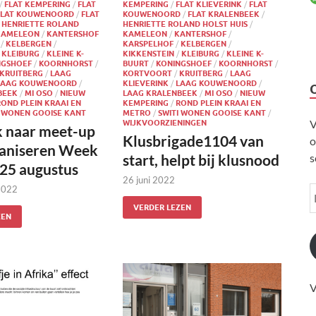
/
FLAT KEMPERING
/
FLAT
KEMPERING
/
FLAT KLIEVERINK
/
FLAT
FLAT KOUWENOORD
/
FLAT
KOUWENOORD
/
FLAT KRALENBEEK
/
/
HENRIETTE ROLAND
HENRIETTE ROLAND HOLST HUIS
/
KAMELEON
/
KANTERSHOF
KAMELEON
/
KANTERSHOF
/
/
KELBERGEN
/
KARSPELHOF
/
KELBERGEN
/
/
KLEIBURG
/
KLEINE K-
KIKKENSTEIN
/
KLEIBURG
/
KLEINE K-
NGSHOEF
/
KOORNHORST
/
BUURT
/
KONINGSHOEF
/
KOORNHORST
/
KRUITBERG
/
LAAG
KORTVOORT
/
KRUITBERG
/
LAAG
LAAG KOUWENOORD
/
KLIEVERINK
/
LAAG KOUWENOORD
/
BEEK
/
MI OSO
/
NIEUW
LAAG KRALENBEEK
/
MI OSO
/
NIEUW
ROND PLEIN KRAAI EN
KEMPERING
/
ROND PLEIN KRAAI EN
I WONEN GOOISE KANT
METRO
/
SWITI WONEN GOOISE KANT
/
V
WIJKVOORZIENINGEN
 naar meet-up
Klusbrigade1104 van
o
ganiseren Week
s
start, helpt bij klusnood
25 augustus
26 juni 2022
2022
VERDER LEZEN
ZEN
V