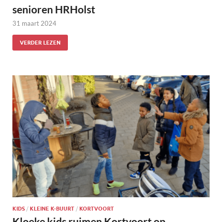
senioren HRHolst
31 maart 2024
VERDER LEZEN
KIDS
/
KLEINE K-BUURT
/
KORTVOORT
Kloeke kids ruimen Kortvoort op