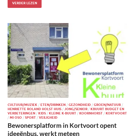
VERDER LEZEN
CULTUUR/MUZIEK
/
ETEN/DRINKEN
/
GEZONDHEID
/
GROEN/NATUUR
/
HENRIETTE ROLAND HOLST HUIS
/
JONG/SENIOR
/
KBUURT BUDGET EN
VERBETERINGEN
/
KIDS
/
KLEINE K-BUURT
/
KOORNHORST
/
KORTVOORT
/
MI OSO
/
SPORT
/
VEILIGHEID
Bewonersplatform in Kortvoort opent
ideeënbus, werkt meteen