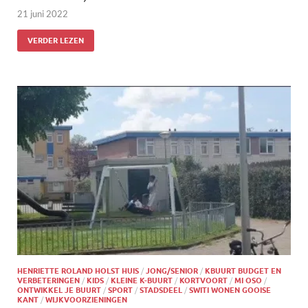
21 juni 2022
VERDER LEZEN
HENRIETTE ROLAND HOLST HUIS
/
JONG/SENIOR
/
KBUURT BUDGET EN
VERBETERINGEN
/
KIDS
/
KLEINE K-BUURT
/
KORTVOORT
/
MI OSO
/
ONTWIKKEL JE BUURT
/
SPORT
/
STADSDEEL
/
SWITI WONEN GOOISE
KANT
/
WIJKVOORZIENINGEN