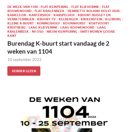
DE WEEK VAN 1104
/
FLAT KEMPERING
/
FLAT KLIEVERINK
/
FLAT
KOUWENOORD
/
FLAT KRALENBEEK
/
HENRIETTE ROLAND HOLST HUIS
/
KAMELEON
/
KANTERSHOF
/
KARSPELHOF
/
KBUURT BUDGET EN
VERBETERINGEN
/
KBUURT TV
/
KELBERGEN
/
KIKKENSTEIN
/
KLEIBURG
/
KLEINE K-BUURT
/
KONINGSHOEF
/
KOORNHORST
/
KORTVOORT
/
KRUITBERG
/
LAAG KLIEVERINK
/
LAAG KOUWENOORD
/
LAAG
KRALENBEEK
/
MI OSO
/
NIEUW KEMPERING
/
SWITI WONEN GOOISE
KANT
Burendag K-buurt start vandaag de 2
weken van 1104
10 september 2022
VERDER LEZEN