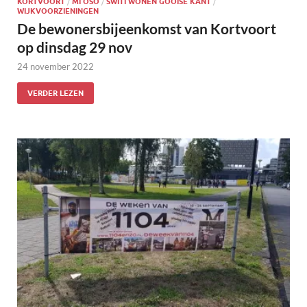
KORTVOORT
/
MI OSO
/
SWITI WONEN GOOISE KANT
/
WIJKVOORZIENINGEN
De bewonersbijeenkomst van Kortvoort
op dinsdag 29 nov
24 november 2022
VERDER LEZEN