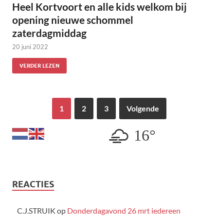
Heel Kortvoort en alle kids welkom bij
opening nieuwe schommel
zaterdagmiddag
20 juni 2022
VERDER LEZEN
1
2
3
Volgende
16°
REACTIES
C.J.STRUIK
op
Donderdagavond 26 mrt iedereen