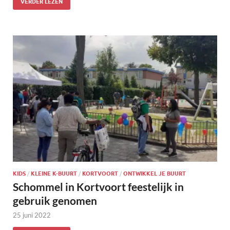
VERDER LEZEN
KIDS
/
KLEINE K-BUURT
/
KORTVOORT
/
ONTWIKKEL JE BUURT
Schommel in Kortvoort feestelijk in
gebruik genomen
25 juni 2022