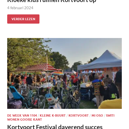
4 februari 2024
VERDER LEZEN
DE WEEK VAN 1104
/
KLEINE K-BUURT
/
KORTVOORT
/
MI OSO
/
SWITI
WONEN GOOISE KANT
Kortvoort Festival daverend succes