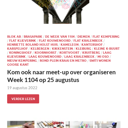
BLOK AB
/
BRASAPARK
/
DE WEEK VAN 1104
/
DIEMEN
/
FLAT KEMPERING
/
FLAT KLIEVERINK
/
FLAT KOUWENOORD
/
FLAT KRALENBEEK
/
HENRIETTE ROLAND HOLST HUIS
/
KAMELEON
/
KANTERSHOF
/
KARSPELHOF
/
KELBERGEN
/
KIKKENSTEIN
/
KLEIBURG
/
KLEINE K-BUURT
/
KONINGSHOEF
/
KOORNHORST
/
KORTVOORT
/
KRUITBERG
/
LAAG
KLIEVERINK
/
LAAG KOUWENOORD
/
LAAG KRALENBEEK
/
MI OSO
/
NIEUW KEMPERING
/
ROND PLEIN KRAAI EN METRO
/
SWITI WONEN
GOOISE KANT
Kom ook naar meet-up over organiseren
Week 1104 op 25 augustus
19 augustus 2022
VERDER LEZEN