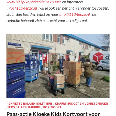
www.bit.ly/koptekstkleinekbuurt
en informeer
info@1104enzo.nl
. wil je ook een bericht hieronder toevoegen,
stuur dan beeld en tekst op naar
info@1104enzo.nl
, de
redactie behoudt zich het recht voor te redigeren)
HENRIETTE ROLAND HOLST HUIS
/
KBUURT BUDGET EN VERBETERINGEN
/
KIDS
/
KLEINE K-BUURT
/
KORTVOORT
Paas-actie Kloeke Kids Kortvoort voor