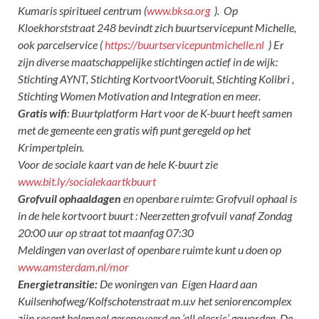
Kumaris spiritueel centrum (
www.bksa.org
). Op
Kloekhorststraat 248 bevindt zich buurtservicepunt Michelle,
ook parcelservice (
https://buurtservicepuntmichelle.nl
) Er
zijn diverse maatschappelijke stichtingen actief in de wijk:
Stichting AYNT, Stichting KortvoortVooruit
, Stichting Kolibri ,
Stichting Women Motivation and Integration en meer.
Gratis wifi
: Buurtplatform Hart voor de K-buurt heeft samen
met de gemeente een gratis wifi punt geregeld op het
Krimpertplein.
Voor de sociale kaart van de hele K-buurt zie
www.bit.ly/socialekaartkbuurt
Grofvuil ophaaldagen
en openbare ruimte: Grofvuil ophaal is
in de hele kortvoort buurt : Neerzetten grofvuil vanaf Zondag
20:00 uur op straat tot maanfag 07:30
Meldingen van overlast of openbare ruimte kunt u doen op
www.amsterdam.nl/mor
Energietransitie:
De woningen van Eigen Haard aan
Kuilsenhofweg/Kolfschotenstraat m.u.v het seniorencomplex
zijn recent helemaal gerenoveerd en ‘all elecric’ geworden. De