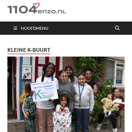
1104 en zo
HOOFDMENU
KLEINE K-BUURT