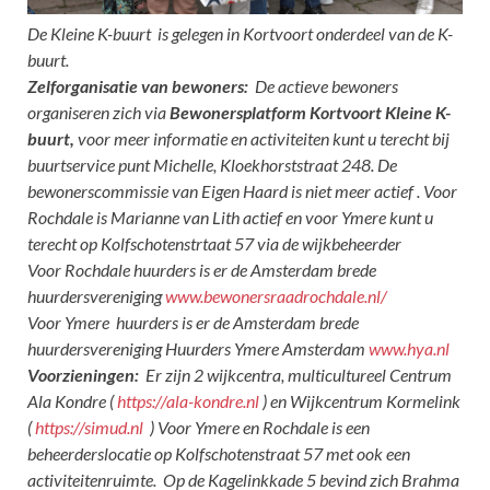
De Kleine K-buurt is gelegen in Kortvoort onderdeel van de K-
buurt.
Zelforganisatie van bewoners:
De actieve bewoners
organiseren zich via
Bewonersplatform Kortvoort Kleine K-
buurt,
voor meer informatie en activiteiten kunt u terecht bij
buurtservice punt Michelle, Kloekhorststraat 248. De
bewonerscommissie van Eigen Haard is niet meer actief . Voor
Rochdale is Marianne van Lith actief en voor Ymere kunt u
terecht op Kolfschotenstrtaat 57 via de wijkbeheerder
Voor Rochdale huurders is er de Amsterdam brede
huurdersvereniging
www.bewonersraadrochdale.nl/
Voor Ymere huurders is er de Amsterdam brede
huurdersvereniging Huurders Ymere Amsterdam
www.hya.nl
Voorzieningen:
Er zijn 2 wijkcentra, multicultureel Centrum
Ala Kondre (
https://ala-kondre.nl
) en Wijkcentrum Kormelink
(
https://simud.nl
) Voor Ymere en Rochdale is een
beheerderslocatie op Kolfschotenstraat 57 met ook een
activiteitenruimte. Op de Kagelinkkade 5 bevind zich Brahma