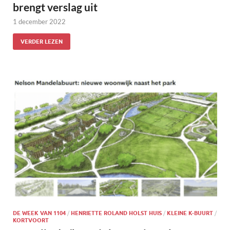
brengt verslag uit
1 december 2022
VERDER LEZEN
DE WEEK VAN 1104
/
HENRIETTE ROLAND HOLST HUIS
/
KLEINE K-BUURT
/
KORTVOORT