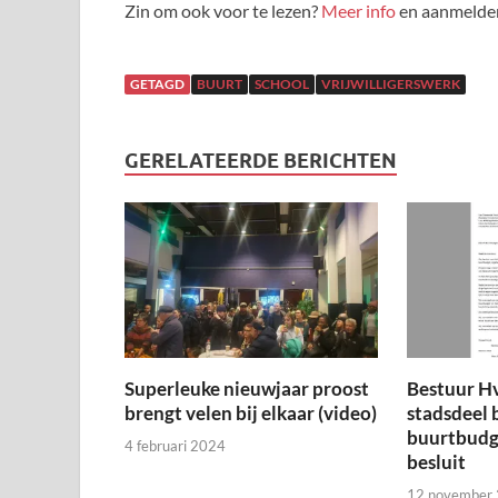
Zin om ook voor te lezen?
Meer info
en aanmelden
GETAGD
BUURT
SCHOOL
VRIJWILLIGERSWERK
GERELATEERDE BERICHTEN
Superleuke nieuwjaar proost
Bestuur H
brengt velen bij elkaar (video)
stadsdeel 
buurtbudge
4 februari 2024
besluit
12 november