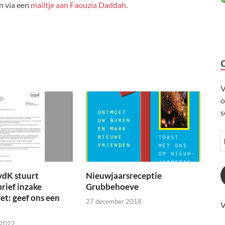
 via een
mailtje aan Faouzia Daddah
.
V
o
s
vdK stuurt
Nieuwjaarsreceptie
brief inzake
Grubbehoeve
t: geef ons een
27 december 2018
V
 2022