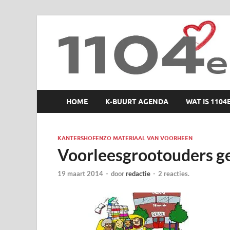
1104 en zo
HOME
K-BUURT AGENDA
WAT IS 1104
KANTERSHOFENZO MATERIAAL VAN VOORHEEN
Voorleesgrootouders g
19 maart 2014
-
door
redactie
-
2 reacties.