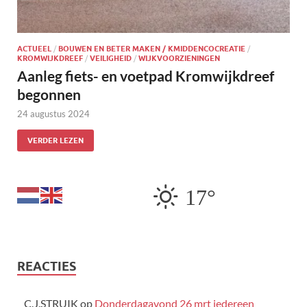
ACTUEEL
/
BOUWEN EN BETER MAKEN / KMIDDENCOCREATIE
/
KROMWIJKDREEF
/
VEILIGHEID
/
WIJKVOORZIENINGEN
Aanleg fiets- en voetpad Kromwijkdreef
begonnen
24 augustus 2024
VERDER LEZEN
17°
REACTIES
C.J.STRUIK
op
Donderdagavond 26 mrt iedereen