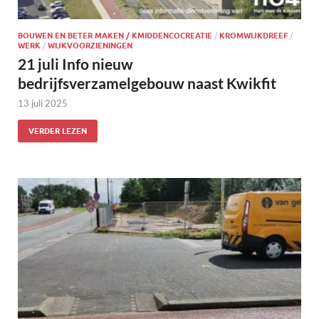
BOUWEN EN BETER MAKEN / KMIDDENCOCREATIE
/
KROMWIJKDREEF
/
WERK
/
WIJKVOORZIENINGEN
21 juli Info nieuw
bedrijfsverzamelgebouw naast Kwikfit
13 juli 2025
VERDER LEZEN