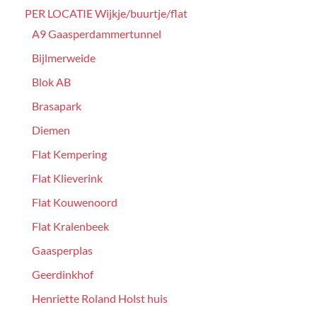
PER LOCATIE Wijkje/buurtje/flat
A9 Gaasperdammertunnel
Bijlmerweide
Blok AB
Brasapark
Diemen
Flat Kempering
Flat Klieverink
Flat Kouwenoord
Flat Kralenbeek
Gaasperplas
Geerdinkhof
Henriette Roland Holst huis