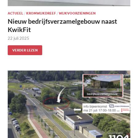
ACTUEEL
/
KROMWIJKDREEF
/
WIJKVOORZIENINGEN
Nieuw bedrijfsverzamelgebouw naast
KwikFit
22 juli 2025
VERDER LEZEN