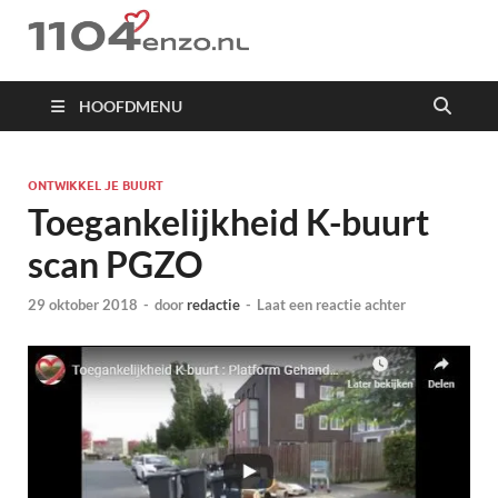
1104 en zo
HOOFDMENU
ONTWIKKEL JE BUURT
Toegankelijkheid K-buurt
scan PGZO
29 oktober 2018
-
door
redactie
-
Laat een reactie achter