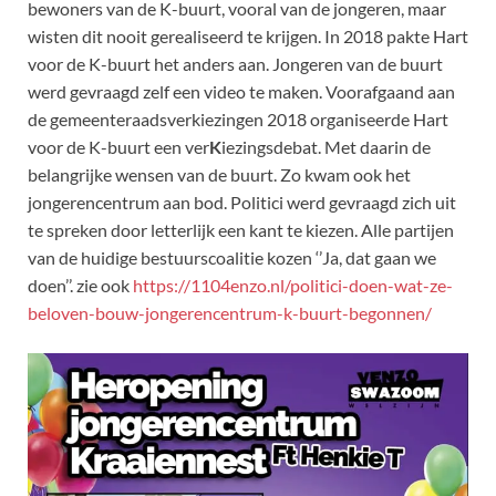
bewoners van de K-buurt, vooral van de jongeren, maar
wisten dit nooit gerealiseerd te krijgen. In 2018 pakte Hart
voor de K-buurt het anders aan. Jongeren van de buurt
werd gevraagd zelf een video te maken. Voorafgaand aan
de gemeenteraadsverkiezingen 2018 organiseerde Hart
voor de K-buurt een ver
K
iezingsdebat. Met daarin de
belangrijke wensen van de buurt. Zo kwam ook het
jongerencentrum aan bod. Politici werd gevraagd zich uit
te spreken door letterlijk een kant te kiezen. Alle partijen
van de huidige bestuurscoalitie kozen ‘’Ja, dat gaan we
doen’’. zie ook
https://1104enzo.nl/politici-doen-wat-ze-
beloven-bouw-jongerencentrum-k-buurt-begonnen/