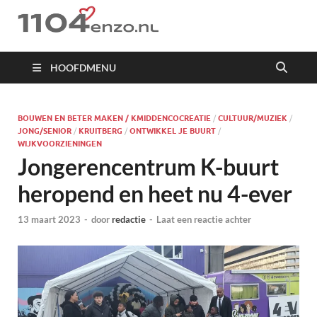
1104 en zo
HOOFDMENU
BOUWEN EN BETER MAKEN / KMIDDENCOCREATIE
/
CULTUUR/MUZIEK
/
JONG/SENIOR
/
KRUITBERG
/
ONTWIKKEL JE BUURT
/
WIJKVOORZIENINGEN
Jongerencentrum K-buurt
heropend en heet nu 4-ever
13 maart 2023
-
door
redactie
-
Laat een reactie achter