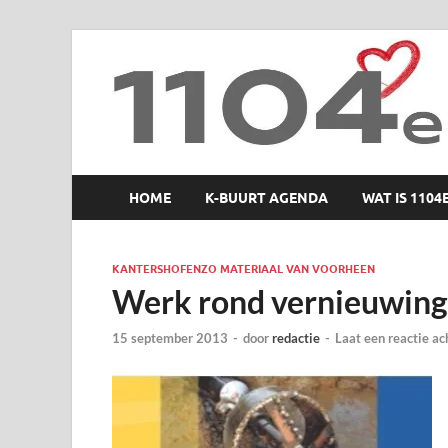
1104 en zo
HOME
K-BUURT AGENDA
WAT IS 1104
KANTERSHOFENZO MATERIAAL VAN VOORHEEN
Werk rond vernieuwi
15 september 2013
-
door
redactie
-
Laat een reactie ac