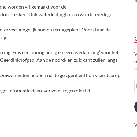
rond worden vrijgemaakt voor de
doortrekken. Ook waterleidingbuizen worden verlegd.
 zo veel mogelijk bomen teruggeplant. Vooral aan de
zijn.
ing. Er is een boring nodig en een ‘overkluizing’ voor het
V
t Geerdinkhofpad. Aan de noord- en zuidkant zullen langs
o
s
t. Omwonenden hebben nu de gelegenheid hun visie daarop
d. Informatie daarover volgt tegen die tijd.
V