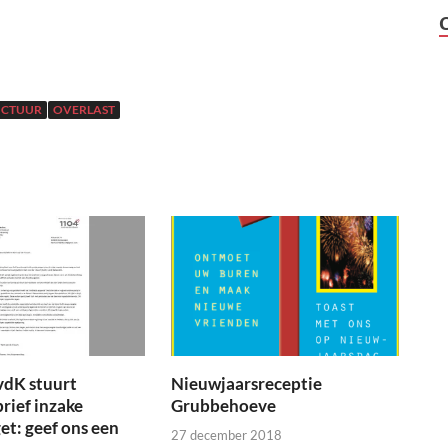
UCTUUR
OVERLAST
vdK stuurt
Nieuwjaarsreceptie
brief inzake
Grubbehoeve
t: geef ons een
27 december 2018