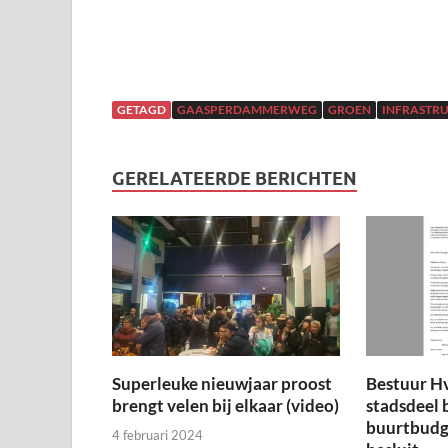
GETAGD
GAASPERDAMMERWEG
GROEN
INFRASTR
GERELATEERDE BERICHTEN
Superleuke nieuwjaar proost
Bestuur H
brengt velen bij elkaar (video)
stadsdeel 
buurtbudge
4 februari 2024