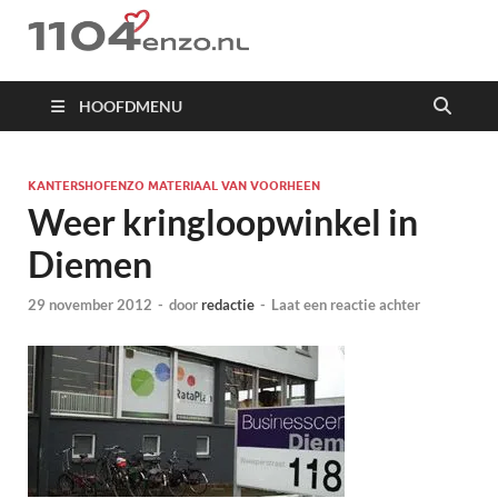
1104 en zo
HOOFDMENU
KANTERSHOFENZO MATERIAAL VAN VOORHEEN
Weer kringloopwinkel in
Diemen
29 november 2012
-
door
redactie
-
Laat een reactie achter