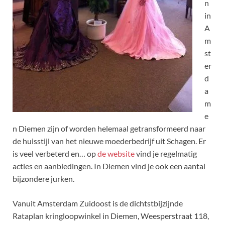
n
in
A
m
st
er
d
a
m
e
n Diemen zijn of worden helemaal getransformeerd naar
de huisstijl van het nieuwe moederbedrijf uit Schagen. Er
is veel verbeterd en… op
de website
vind je regelmatig
acties en aanbiedingen. In Diemen vind je ook een aantal
bijzondere jurken.
Vanuit Amsterdam Zuidoost is de dichtstbijzijnde
Rataplan kringloopwinkel in Diemen, Weesperstraat 118,