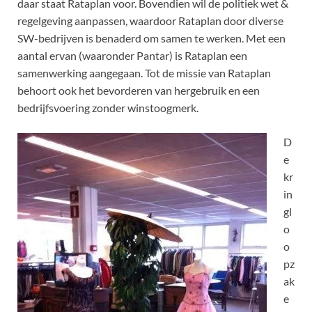
daar staat Rataplan voor. Bovendien wil de politiek wet &
regelgeving aanpassen, waardoor Rataplan door diverse
SW-bedrijven is benaderd om samen te werken. Met een
aantal ervan (waaronder Pantar) is Rataplan een
samenwerking aangegaan. Tot de missie van Rataplan
behoort ook het bevorderen van hergebruik en een
bedrijfsvoering zonder winstoogmerk.
D
e
kr
in
gl
o
o
pz
ak
e