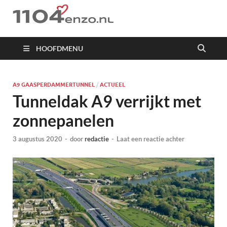
1104 en zo
HOOFDMENU
A9 GAASPERDAMMERTUNNEL
/
ACTUEEL
Tunneldak A9 verrijkt met
zonnepanelen
3 augustus 2020
-
door
redactie
-
Laat een reactie achter