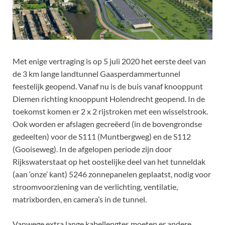
Met enige vertraging is op 5 juli 2020 het eerste deel van
de 3 km lange landtunnel Gaasperdammertunnel
feestelijk geopend. Vanaf nu is de buis vanaf knooppunt
Diemen richting knooppunt Holendrecht geopend. In de
toekomst komen er 2 x 2 rijstroken met een wisselstrook.
Ook worden er afslagen gecreëerd (in de bovengrondse
gedeelten) voor de S111 (Muntbergweg) en de S112
(Gooiseweg). In de afgelopen periode zijn door
Rijkswaterstaat op het oostelijke deel van het tunneldak
(aan ‘onze’ kant) 5246 zonnepanelen geplaatst, nodig voor
stroomvoorziening van de verlichting, ventilatie,
matrixborden, en camera’s in de tunnel.
Vanwege extra lange kabellengtes moeten er andere