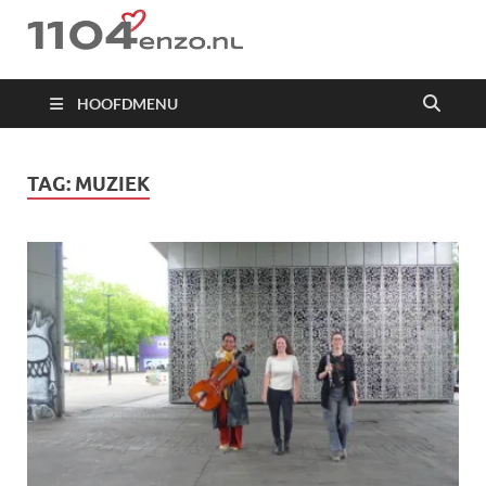
1104 en zo
HOOFDMENU
TAG:
MUZIEK