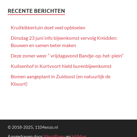
RECENTE BERICHTEN
Kruitkikkertuin doet veel opbloeien
Dinsdag 23 juni info bijeenkomst vervolg Kmidden:
Bouwen en samen beter maken
Deze zomer weer ” vrijdagavond Bandje-op-het-plein”
Kuilsenhof in Kortvoort hield burenbijeenkomst
Bomen aangeplant in Zuidoost (en natuurlijk de
Kbuurt)
© 2018-2025, 1104enzo.nl
Aangedreven door
WordPress
en
HitMag
.