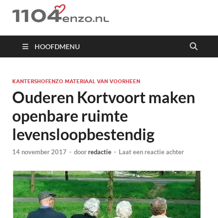
1104 en zo
HOOFDMENU
KANTERSHOFENZO MATERIAAL VAN VOORHEEN
Ouderen Kortvoort maken
openbare ruimte
levensloopbestendig
14 november 2017
-
door
redactie
-
Laat een reactie achter