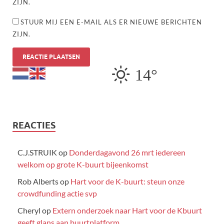
ZIJN.
STUUR MIJ EEN E-MAIL ALS ER NIEUWE BERICHTEN
ZIJN.
14°
REACTIES
C.J.STRUIK
op
Donderdagavond 26 mrt iedereen
welkom op grote K-buurt bijeenkomst
Rob Alberts
op
Hart voor de K-buurt: steun onze
crowdfunding actie svp
Cheryl
op
Extern onderzoek naar Hart voor de Kbuurt
geeft glans aan buurtplatform