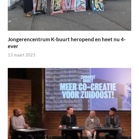
Jongerencentrum K-buurt heropend en heet nu 4-
ever
13 maart 2023