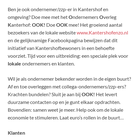
Ben je ook ondernemer/zzp-er in Kantershof en
omgeving? Doe mee met het
O
ndernemers
O
verleg
K
anterhof:
OOK!
Doe
OOK
mee! Het groeiend aantal
bezoekers van de lokale website
www.Kantershofenzo.nl
en de gelijknamige Facebookpagina bewijzen dat dit
initiatief van Kantershofbewoners in een behoefte
voorziet. Tijd voor een uitbreiding: een speciale plek voor
lokale
ondernemers en klanten.
Wil je als ondernemer bekender worden in de eigen buurt?
Af en toe overleggen met collega-ondernemers/zzp-ers?
Krachten bundelen? Sluit je aan bij
OOK!
Het levert
duurzame contacten op en je gunt elkaar opdrachten.
Bovendien: samen weet je meer. Help ook om de lokale
economie te stimuleren. Laat euro’s rollen in de buurt…
Klanten