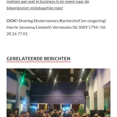
meteen aan wat je business is en neem naar de
bijeenkomst visitekaartjes mee!
OOK!
O
verleg
O
ndernemers
K
antershof (en omgeving)
Harrie Jansema/Liesbeth Vermeulen 06 3089 1794 / 06
28 26 77 01
GERELATEERDE BERICHTEN