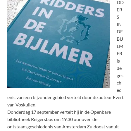
DD
ER
S
IN
DE
BIJ
LM
ER
is
de
ges
chi
ed
enis van een bijzonder gebied verteld door de auteur Evert
van Voskuilen.
Donderdag 17 september vertelt hij in de Openbare
bibliotheek Reigersbos om 19.30 uur over de
ontstaansgeschiedenis van Amsterdam Zuidoost vanuit