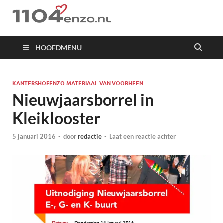
1104 en zo
HOOFDMENU
KANTERSHOFENZO MATERIAAL VAN VOORHEEN
Nieuwjaarsborrel in
Kleiklooster
5 januari 2016
-
door
redactie
-
Laat een reactie achter