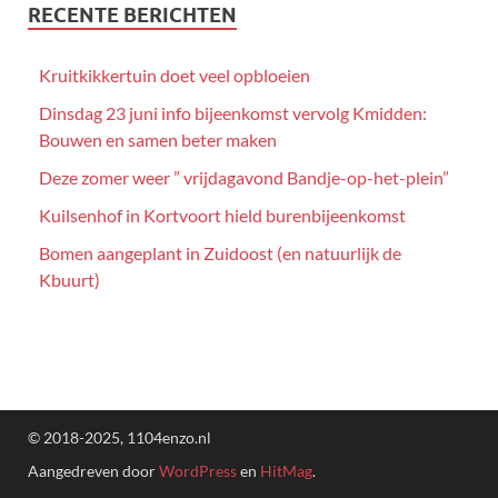
RECENTE BERICHTEN
Kruitkikkertuin doet veel opbloeien
Dinsdag 23 juni info bijeenkomst vervolg Kmidden:
Bouwen en samen beter maken
Deze zomer weer ” vrijdagavond Bandje-op-het-plein”
Kuilsenhof in Kortvoort hield burenbijeenkomst
Bomen aangeplant in Zuidoost (en natuurlijk de
Kbuurt)
© 2018-2025, 1104enzo.nl
Aangedreven door
WordPress
en
HitMag
.