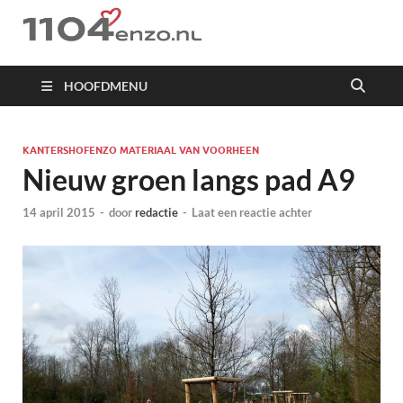
1104 en zo
HOOFDMENU
KANTERSHOFENZO MATERIAAL VAN VOORHEEN
Nieuw groen langs pad A9
14 april 2015
-
door
redactie
-
Laat een reactie achter