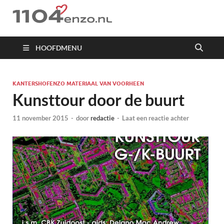
1104 en zo
HOOFDMENU
KANTERSHOFENZO MATERIAAL VAN VOORHEEN
Kunsttour door de buurt
11 november 2015
-
door
redactie
-
Laat een reactie achter