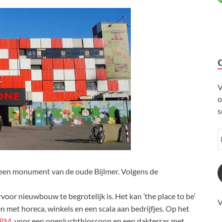
V
o
s
een monument van de oude Bijlmer. Volgens de
voor nieuwbouw te begrotelijk is. Het kan ’the place to be’
V
met horeca, winkels en een scala aan bedrijfjes. Op het
ORM
, voor een openluchtbioscoop en een dakterras met