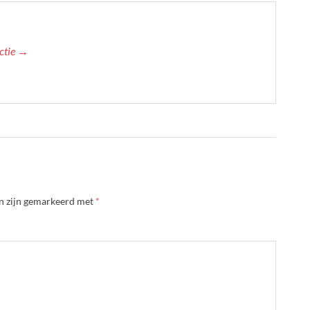
actie →
en zijn gemarkeerd met
*