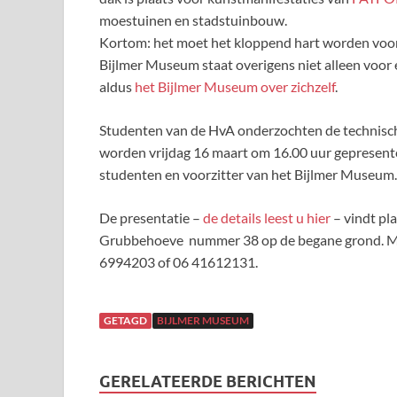
moestuinen en stadstuinbouw.
Kortom: het moet het kloppend hart worden voo
Bijlmer Museum staat overigens niet alleen voor 
aldus
het Bijlmer Museum over zichzelf
.
Studenten van de HvA onderzochten de technisch
worden vrijdag 16 maart om 16.00 uur gepresente
studenten en voorzitter van het Bijlmer Museum.
De presentatie –
de details leest u hier
– vindt pla
Grubbehoeve nummer 38 op de begane grond. M
6994203 of 06 41612131.
GETAGD
BIJLMER MUSEUM
GERELATEERDE BERICHTEN