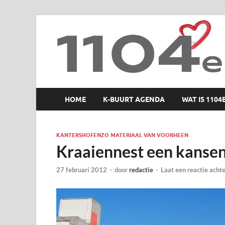
1104 en zo
HOME
K-BUURT AGENDA
WAT IS 1104
KANTERSHOFENZO MATERIAAL VAN VOORHEEN
Kraaiennest een kansen
27 februari 2012
-
door
redactie
-
Laat een reactie acht