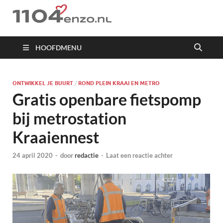
1104 en zo
HOOFDMENU
ONTWIKKEL JE BUURT
/
ROND PLEIN KRAAI EN METRO
Gratis openbare fietspomp
bij metrostation
Kraaiennest
24 april 2020
-
door
redactie
-
Laat een reactie achter