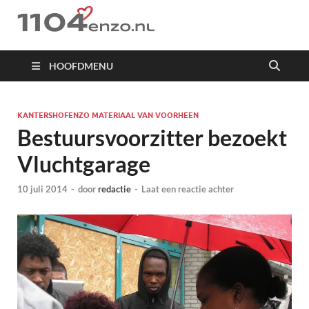
1104 en zo
HOOFDMENU
KANTERSHOFENZO MATERIAAL VAN VOORHEEN
Bestuursvoorzitter bezoekt
Vluchtgarage
10 juli 2014
-
door
redactie
-
Laat een reactie achter