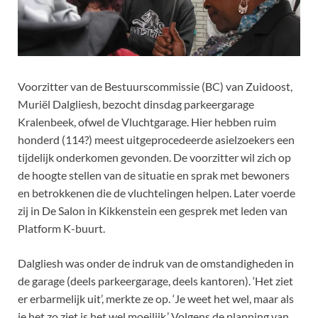
Voorzitter van de Bestuurscommissie (BC) van Zuidoost,
Muriël Dalgliesh, bezocht dinsdag parkeergarage
Kralenbeek, ofwel de Vluchtgarage. Hier hebben ruim
honderd (114?) meest uitgeprocedeerde asielzoekers een
tijdelijk onderkomen gevonden. De voorzitter wil zich op
de hoogte stellen van de situatie en sprak met bewoners
en betrokkenen die de vluchtelingen helpen. Later voerde
zij in De Salon in Kikkenstein een gesprek met leden van
Platform K-buurt.
Dalgliesh was onder de indruk van de omstandigheden in
de garage (deels parkeergarage, deels kantoren). ‘Het ziet
er erbarmelijk uit’, merkte ze op. ‘Je weet het wel, maar als
je het zo ziet is het wel moeilijk.’ Volgens de planning van