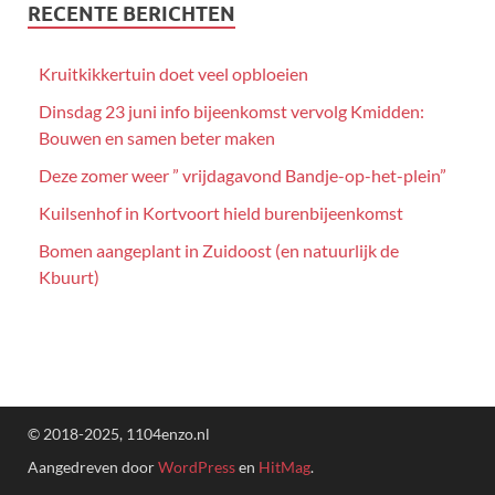
RECENTE BERICHTEN
Kruitkikkertuin doet veel opbloeien
Dinsdag 23 juni info bijeenkomst vervolg Kmidden:
Bouwen en samen beter maken
Deze zomer weer ” vrijdagavond Bandje-op-het-plein”
Kuilsenhof in Kortvoort hield burenbijeenkomst
Bomen aangeplant in Zuidoost (en natuurlijk de
Kbuurt)
© 2018-2025, 1104enzo.nl
Aangedreven door
WordPress
en
HitMag
.