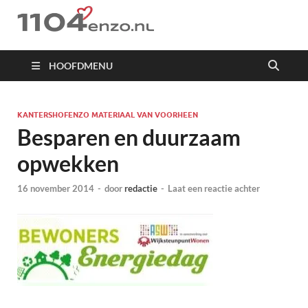
1104 en zo
HOOFDMENU
KANTERSHOFENZO MATERIAAL VAN VOORHEEN
Besparen en duurzaam
opwekken
16 november 2014
-
door
redactie
-
Laat een reactie achter