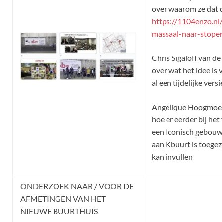
over waarom ze dat 
https://1104enzo.nl
massaal-naar-stope
Chris Sigaloff van d
over wat het idee is
al een tijdelijke vers
Angelique Hoogmoed 
hoe er eerder bij he
een Iconisch gebouw 
aan Kbuurt is toege
kan invullen
ONDERZOEK NAAR / VOOR DE
AFMETINGEN VAN HET
NIEUWE BUURTHUIS