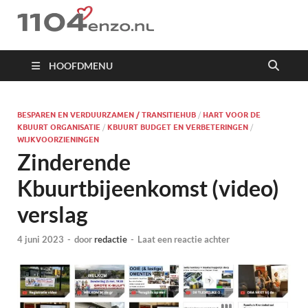
1104 en zo
HOOFDMENU
BESPAREN EN VERDUURZAMEN / TRANSITIEHUB
/
HART VOOR DE
KBUURT ORGANISATIE
/
KBUURT BUDGET EN VERBETERINGEN
/
WIJKVOORZIENINGEN
Zinderende
Kbuurtbijeenkomst (video)
verslag
4 juni 2023
-
door
redactie
-
Laat een reactie achter