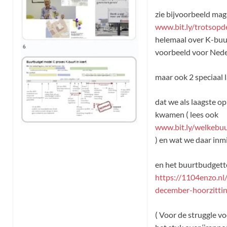
zie bijvoorbeeld mag
www.bit.ly/trotsopd
helemaal over K-buu
voorbeeld voor Ned
maar ook 2 speciaal l
dat we als laagste o
kwamen ( lees ook
www.bit.ly/welkebu
) en wat we daar in
en het buurtbudgette
https://1104enzo.n
december-hoorzittin
( Voor de struggle vo