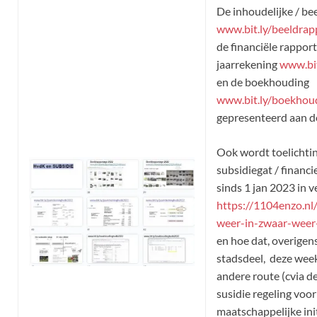
De inhoudelijke / b
www.bit.ly/beeldra
de financiële rappor
jaarrekening
www.bit
en de boekhouding
www.bit.ly/boekho
gepresenteerd aan d
Ook wordt toelichti
subsidiegat / financ
sinds 1 jan 2023 in v
https://1104enzo.nl
weer-in-zwaar-weer
en hoe dat, overigen
stadsdeel, deze week 
andere route (cvia d
susidie regeling voor
maatschappelijke init