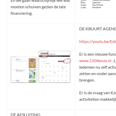
En we gaan waarschijnlijk wel wat
moeten schuiven gezien de late
financiering.
DE KBUURT AGEND
https://youtu.be/
Er is een nieuwe fun
www.1104enzo.nl
. 
iedereen nu zelf acti
zetten en onder aan
brengen.
Er is de vraag van K
activiteiten makkeli
DE AFSLUITING