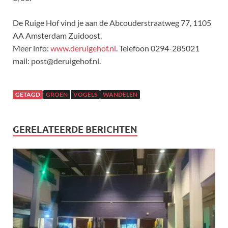
De Ruige Hof vind je aan de Abcouderstraatweg 77, 1105
AA Amsterdam Zuidoost.
Meer info:
www.deruigehof.nl
. Telefoon 0294-285021
mail: post@deruigehof.nl.
GETAGD
GROEN
VOGELS
WANDELEN
GERELATEERDE BERICHTEN