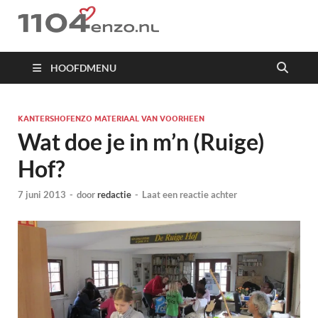
1104 en zo
HOOFDMENU
KANTERSHOFENZO MATERIAAL VAN VOORHEEN
Wat doe je in m’n (Ruige)
Hof?
7 juni 2013
-
door
redactie
-
Laat een reactie achter