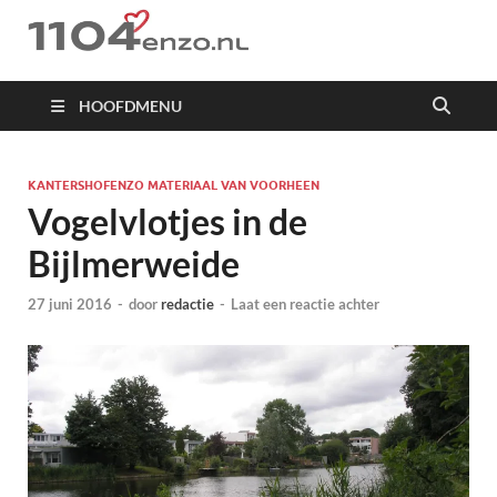
1104 en zo
HOOFDMENU
KANTERSHOFENZO MATERIAAL VAN VOORHEEN
Vogelvlotjes in de
Bijlmerweide
27 juni 2016
-
door
redactie
-
Laat een reactie achter