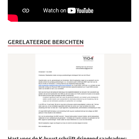
GERELATEERDE BERICHTEN
Hart voor de K-buurt schrijft dringend raadsadres: