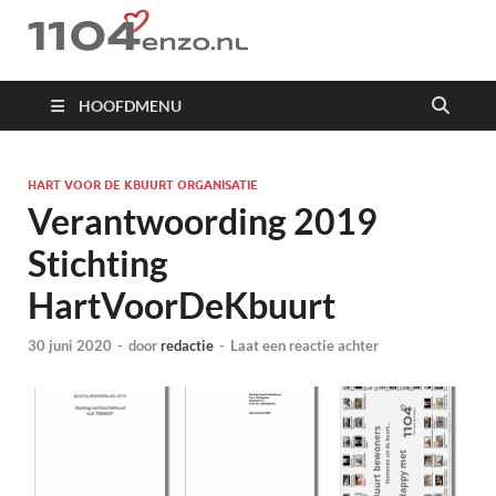
1104 en zo
HOOFDMENU
HART VOOR DE KBUURT ORGANISATIE
Verantwoording 2019
Stichting
HartVoorDeKbuurt
30 juni 2020
-
door
redactie
-
Laat een reactie achter