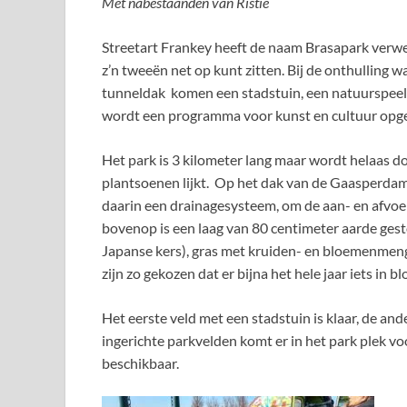
Met nabestaanden van Ristie
Streetart Frankey heeft de naam Brasapark verw
z’n tweeën net op kunt zitten. Bij de onthulling
tunneldak komen een stadstuin, een natuurspeelt
wordt een programma voor kunst en cultuur opge
Het park is 3 kilometer lang maar wordt helaas 
plantsoenen lijkt. Op het dak van de Gaasperdam
daarin een drainagesysteem, om de aan- en afvoe
bovenop is een laag van 80 centimeter aarde ges
Japanse kers), gras met kruiden- en bloemenmeng
zijn zo gekozen dat er bijna het hele jaar iets in bl
Het eerste veld met een stadstuin is klaar, de a
ingerichte parkvelden komt er in het park plek voo
beschikbaar.