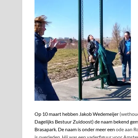
Op 10 maart hebben Jakob Wedemeijer
(wethou
Dagelijks Bestuur Zuidoost) de naam bekend ge
Brasapark. De naam is onder meer een
ode aan Ro
is overleden. Hij was een vaderfiguur voor Amste