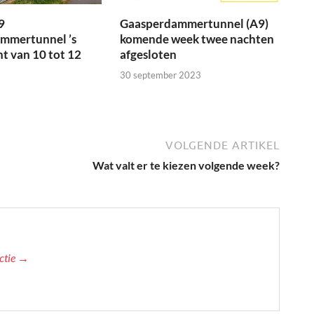
9
Gaasperdammertunnel (A9)
mmertunnel ’s
komende week twee nachten
ht van 10 tot 12
afgesloten
30 september 2023
VOLGENDE ARTIKEL
Wat valt er te kiezen volgende week?
actie →