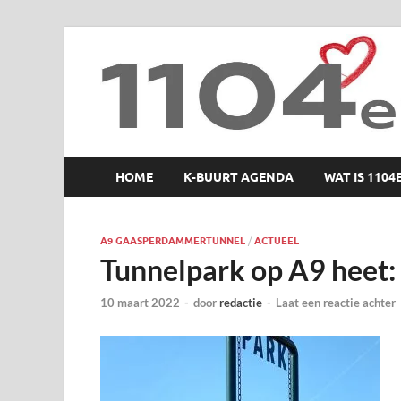
1104 en zo
HOME
K-BUURT AGENDA
WAT IS 1104
A9 GAASPERDAMMERTUNNEL
/
ACTUEEL
Tunnelpark op A9 heet:
10 maart 2022
-
door
redactie
-
Laat een reactie achter