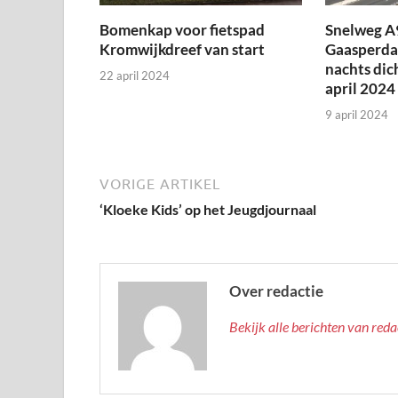
Bomenkap voor fietspad
Snelweg A
Kromwijkdreef van start
Gaasperda
nachts dic
22 april 2024
april 2024
9 april 2024
VORIGE ARTIKEL
‘Kloeke Kids’ op het Jeugdjournaal
Over redactie
Bekijk alle berichten van red