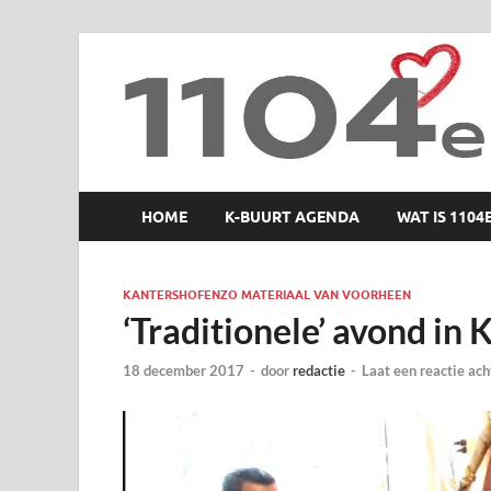
1104 en zo
HOME
K-BUURT AGENDA
WAT IS 1104
KANTERSHOFENZO MATERIAAL VAN VOORHEEN
‘Traditionele’ avond in
18 december 2017
-
door
redactie
-
Laat een reactie ach