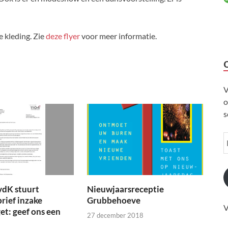
e kleding. Zie
deze flyer
voor meer informatie.
V
o
s
vdK stuurt
Nieuwjaarsreceptie
brief inzake
Grubbehoeve
V
t: geef ons een
27 december 2018