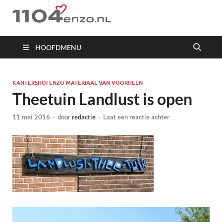
1104 en zo
HOOFDMENU
KANTERSHOFENZO MATERIAAL VAN VOORHEEN
Theetuin Landlust is open
11 mei 2016
-
door
redactie
-
Laat een reactie achter