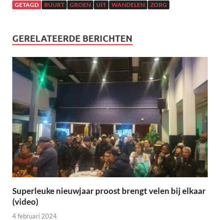
GETAGD
BUURT
GROEN
UIT
WANDELEN
ZORG
GERELATEERDE BERICHTEN
Superleuke nieuwjaar proost brengt velen bij elkaar
(video)
4 februari 2024