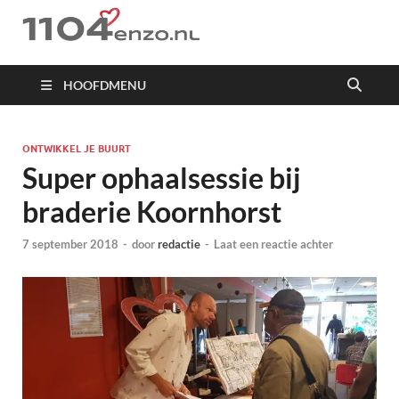
1104 en zo
HOOFDMENU
ONTWIKKEL JE BUURT
Super ophaalsessie bij
braderie Koornhorst
7 september 2018
-
door
redactie
-
Laat een reactie achter