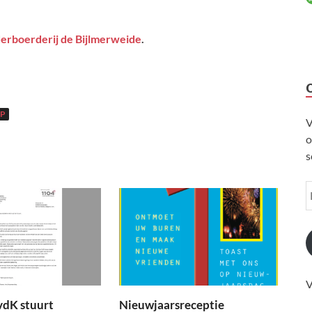
derboerderij de Bijlmerweide
.
P
V
o
s
V
vdK stuurt
Nieuwjaarsreceptie