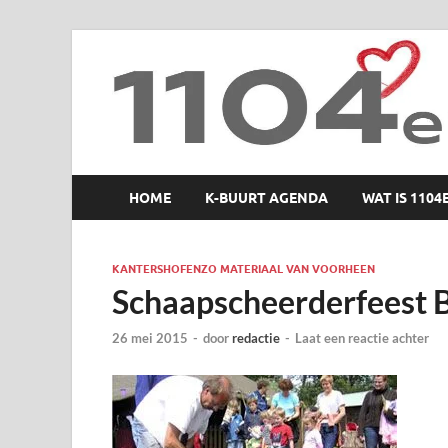
1104 en zo
HOME
K-BUURT AGENDA
WAT IS 1104
KANTERSHOFENZO MATERIAAL VAN VOORHEEN
Schaapscheerderfeest 
26 mei 2015
-
door
redactie
-
Laat een reactie achter