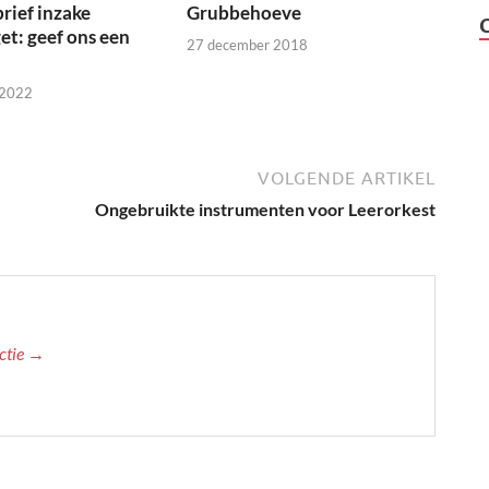
brief inzake
Grubbehoeve
t: geef ons een
27 december 2018
 2022
VOLGENDE ARTIKEL
Ongebruikte instrumenten voor Leerorkest
actie →