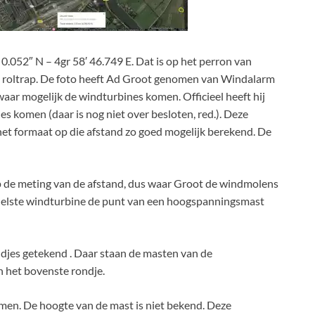
0.052″ N – 4gr 58′ 46.749 E. Dat is op het perron van
n roltrap. De foto heeft Ad Groot genomen van Windalarm
ar mogelijk de windturbines komen. Officieel heeft hij
s komen (daar is nog niet over besloten, red.). Deze
 het formaat op die afstand zo goed mogelijk berekend. De
 de meting van de afstand, dus waar Groot de windmolens
iddelste windturbine de punt van een hoogspanningsmast
djes getekend . Daar staan de masten van de
n het bovenste rondje.
men. De hoogte van de mast is niet bekend. Deze