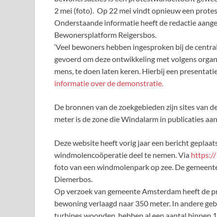
2 mei (foto). Op 22 mei vindt opnieuw een protes
Onderstaande informatie heeft de redactie aang
Bewonersplatform Reigersbos.
‘Veel bewoners hebben ingesproken bij de centrale 
gevoerd om deze ontwikkeling met volgens organ
mens, te doen laten keren. Hierbij een presentatie
informatie over de demonstratie.
De bronnen van de zoekgebieden zijn sites van
meter is de zone die Windalarm in publicaties aa
Deze website heeft vorig jaar een bericht gepla
windmolencoöperatie deel te nemen. Via
https:/
foto van een windmolenpark op zee. De gemeente i
Diemerbos.
Op verzoek van gemeente Amsterdam heeft de pro
bewoning verlaagd naar 350 meter. In andere ge
turbines woonden, hebben al een aantal binnen 1