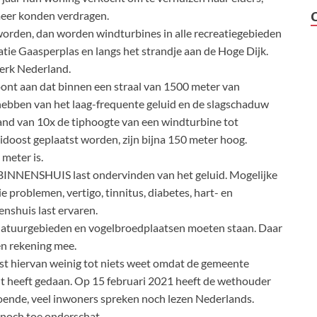
meer konden verdragen.
orden, dan worden windturbines in alle recreatiegebieden
tie Gaasperplas en langs het strandje aan de Hoge Dijk.
erk Nederland.
oont aan dat binnen een straal van 1500 meter van
 hebben van het laag-frequente geluid en de slagschaduw
and van 10x de tiphoogte van een windturbine tot
idoost geplaatst worden, zijn bijna 150 meter hoog.
meter is.
 BINNENSHUIS last ondervinden van het geluid. Mogelijke
 problemen, vertigo, tinnitus, diabetes, hart- en
enshuis last ervaren.
 natuurgebieden en vogelbroedplaatsen moeten staan. Daar
n rekening mee.
ost hiervan weinig tot niets weet omdat de gemeente
ht heeft gedaan. Op 15 februari 2021 heeft de wethouder
doende, veel inwoners spreken noch lezen Nederlands.
t noch toe onderschat.