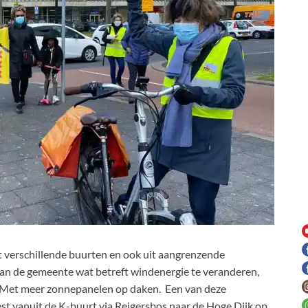
 verschillende buurten en ook uit aangrenzende
n de gemeente wat betreft windenergie te veranderen,
. Met meer zonnepanelen op daken. Een van deze
t vanuit de K-buurt via Reigersbos naar de Hoge Dijk op