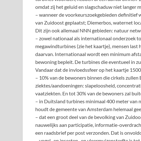
omdat zij het geluid en slagschaduw niet langer 
– wanneer de voorkeurszoekgebieden definitief w
van Zuidoost geplaatst; Diemerbos, waternet loca
Dit zijn ook allemaal NNN gebieden: natuur netw
– zowel nationaal als internationaal onderzoek t
megawindturbines (zie het kaartje), mensen last
daarvan. Internationaal wordt een minimum afst
bewoning bepleit. De turbines die eventueel in zu
Vandaar dat de invloedssfeer op het kaartje 1500 
– 10% van de bewoners binnen die cirkels zullen
ziektes/aandoeningen: slapeloosheid, concentratie
vaatziekten. En tot 30% van de bewoners zal buit
– in Duitsland turbines minimaal 400 meter van
houdt de gemeente van Amsterdam helemaal gee
– dat een groot deel van de bevolking van Zuido
nauwelijks aan participatie, informatie-overdrac
een raadsbrief per post verzonden. Dat is onvol
– vogel- en insecten -en vleermuizensterfte is to