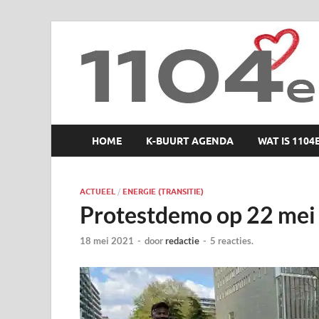
1104 en zo
HOME
K-BUURT AGENDA
WAT IS 1104
ACTUEEL
/
ENERGIE (TRANSITIE)
Protestdemo op 22 mei
18 mei 2021
-
door
redactie
-
5 reacties.