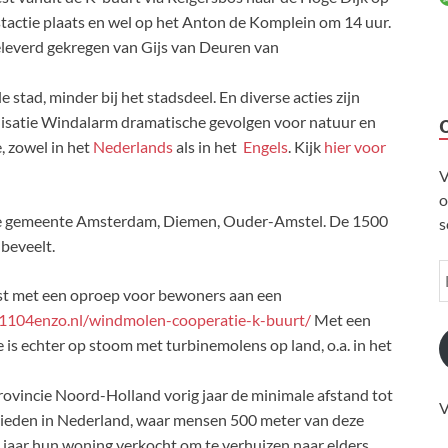
tactie plaats en wel op het Anton de Komplein om 14 uur.
eleverd gekregen van Gijs van Deuren van
stad, minder bij het stadsdeel. En diverse acties zijn
isatie Windalarm dramatische gevolgen voor natuur en
, zowel in het
Nederlands
als in het
Engels
. Kijk
hier voor
V
o
 de gemeente Amsterdam, Diemen, Ouder-Amstel. De 1500
s
nbeveelt.
atst met een oproep voor bewoners aan een
/1104enzo.nl/windmolen-cooperatie-k-buurt/
Met een
s echter op stoom met turbinemolens op land, o.a. in het
vincie Noord-Holland vorig jaar de minimale afstand tot
V
bieden in Nederland, waar mensen 500 meter van deze
 jaar hun woning verkocht om te verhuizen naar elders,