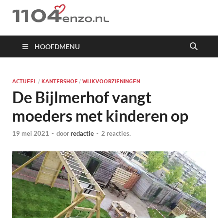
1104 en zo
HOOFDMENU
ACTUEEL
/
KANTERSHOF
/
WIJKVOORZIENINGEN
De Bijlmerhof vangt
moeders met kinderen op
19 mei 2021
-
door
redactie
-
2 reacties.