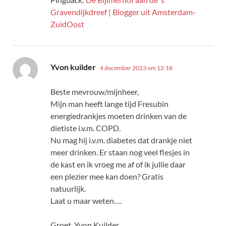
Gravendijkdreef | Blogger uit Amsterdam-
ZuidOost
schreef:
Yvon kuilder
4 december 2023 om 12:18
Beste mevrouw/mijnheer,
Mijn man heeft lange tijd Fresubin
energiedrankjes moeten drinken van de
dietiste i.v.m. COPD.
Nu mag hij i.v.m. diabetes dat drankje niet
meer drinken. Er staan nog veel flesjes in
de kast en ik vroeg me af of ik jullie daar
een plezier mee kan doen? Gratis
natuurlijk.
Laat u maar weten….
Groet, Yvon Kuilder