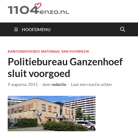
1104 en zo
HOOFDMENU
KANTERSHOFENZO MATERIAAL VAN VOORHEEN
Politiebureau Ganzenhoef
sluit voorgoed
9 augustus 2015
-
door
redactie
-
Laat een reactie achter