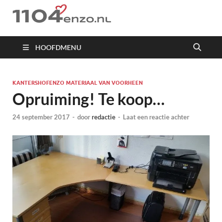
1104 en zo
HOOFDMENU
KANTERSHOFENZO MATERIAAL VAN VOORHEEN
Opruiming! Te koop…
24 september 2017
-
door
redactie
-
Laat een reactie achter