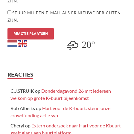
ZIJN.
STUUR MIJ EEN E-MAIL ALS ER NIEUWE BERICHTEN
ZIJN.
20°
REACTIES
C.J.STRUIK
op
Donderdagavond 26 mrt iedereen
welkom op grote K-buurt bijeenkomst
Rob Alberts
op
Hart voor de K-buurt: steun onze
crowdfunding actie svp
Cheryl
op
Extern onderzoek naar Hart voor de Kbuurt
geeft glans aan buurtplatform