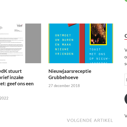
V
o
s
vdK stuurt
Nieuwjaarsreceptie
brief inzake
Grubbehoeve
t: geef ons een
27 december 2018
 2022
V
VOLGENDE ARTIKEL