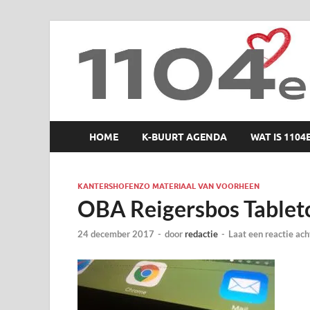
1104 en zo
HOME
K-BUURT AGENDA
WAT IS 1104
KANTERSHOFENZO MATERIAAL VAN VOORHEEN
OBA Reigersbos Tablet
24 december 2017
-
door
redactie
-
Laat een reactie ach