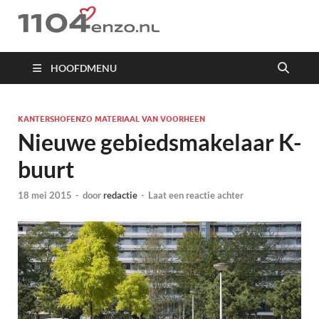
1104 en zo
HOOFDMENU
KANTERSHOFENZO MATERIAAL VAN VOORHEEN
Nieuwe gebiedsmakelaar K-
buurt
18 mei 2015
-
door
redactie
-
Laat een reactie achter