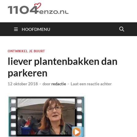
1104 en zo
HOOFDMENU
ONTWIKKEL JE BUURT
liever plantenbakken dan
parkeren
12 oktober 2018
-
door
redactie
-
Laat een reactie achter