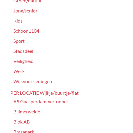
Groen/natuur
Jong/senior
Kids
Schoon1104
Sport
Stadsdeel
Veiligheid
Werk
Wijkvoorzieningen
PER LOCATIE Wijkje/buurtje/flat
A9 Gaasperdammertunnel
Bijlmerweide
Blok AB
Brasapark