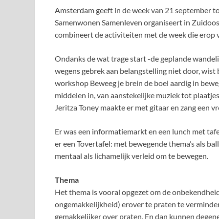
Amsterdam geeft in de week van 21 september to
Samenwonen Samenleven organiseert in Zuidoost 
combineert de activiteiten met de week die erop
Ondanks de wat trage start -de geplande wandeli
wegens gebrek aan belangstelling niet door, wi
workshop Beweeg je brein de boel aardig in bewegi
middelen in, van aanstekelijke muziek tot plaatj
Jeritza Toney maakte er met gitaar en zang een vro
Er was een informatiemarkt en een lunch met taf
er een Tovertafel: met bewegende thema’s als ba
mentaal als lichamelijk verleid om te bewegen.
Thema
Het thema is vooral opgezet om de onbekendheid
ongemakkelijkheid) erover te praten te verminde
gemakkelijker over praten. En dan kunnen degene