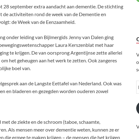
t 28 september extra aandacht aan dementie. De stichting
de activiteiten rond de week van de Dementie en
 volgt: de Week van de Eenzaamheid.
ng onder leiding van Bijlmergids Jenny van Dalen ging
st bewegingswetenschapper Laura Kerszenblat met haar
ng te krijgen. De van oorsprong Argentijnse zette allerlei
V
es om het geheugen aan het werk te zetten. Ook zangeres
o
lijke boel van.
s
elgesprek aan de Langste Eettafel van Nederland. Ook was
llen en bladeren en gezegden worden ouderen zowel
 met de ziekte en de schroom (taboe, schaamte,
V
ren. Als mensen meer over dementie weten, kunnen ze er
n die ermee te maken krijgen – de mensen die het krijgen