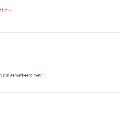
actie →
en zijn gemarkeerd met
*