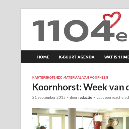
1104 en zo
HOME
K-BUURT AGENDA
WAT IS 1104
KANTERSHOFENZO MATERIAAL VAN VOORHEEN
Koornhorst: Week van 
21 september 2015
-
door
redactie
-
Laat een reactie ac