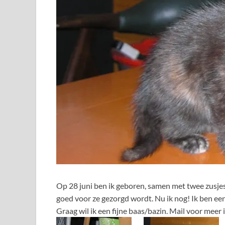
Op 28 juni ben ik geboren, samen met twee zusjes
goed voor ze gezorgd wordt. Nu ik nog! Ik ben e
Graag wil ik een fijne baas/bazin. Mail voor meer