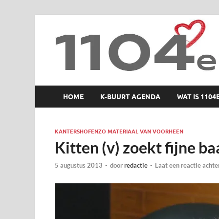
1104 en zo
HOME
K-BUURT AGENDA
WAT IS 1104
KANTERSHOFENZO MATERIAAL VAN VOORHEEN
Kitten (v) zoekt fijne ba
5 augustus 2013
-
door
redactie
-
Laat een reactie achte