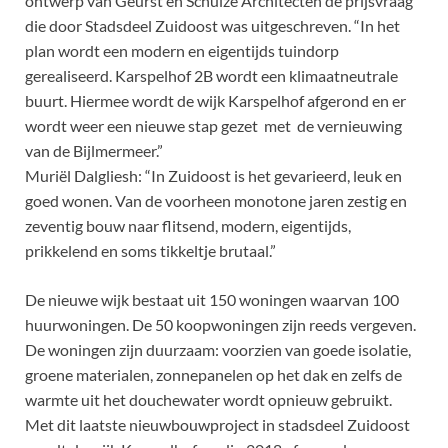
ontwerp van Geurst en Schulze Architecten de prijsvraag
die door Stadsdeel Zuidoost was uitgeschreven.
“In het
plan wordt een modern en eigentijds tuindorp
gerealiseerd. Karspelhof 2B wordt een klimaatneutrale
buurt. Hiermee wordt de wijk Karspelhof afgerond en er
wordt weer een nieuwe stap gezet met de vernieuwing
van de Bijlmermeer.”
Muriël Dalgliesh
: “
In Zuidoost is het gevarieerd, leuk en
goed wonen.
Van de voorheen monotone jaren zestig en
zeventig bouw
naar
flitsend, modern, eigentijds,
prikkelend en soms tikkeltje brutaal.
”
De nieuwe wijk bestaat uit 150 woningen waarvan 100
huurwoningen. De 50 koopwoningen zijn reeds vergeven.
De woningen zijn duurzaam: voorzien van goede isolatie,
groene materialen, zonnepanelen op het dak en zelfs de
warmte uit het douchewater wordt opnieuw gebruikt.
Met dit laatste nieuwbouwproject in stadsdeel Zuidoost