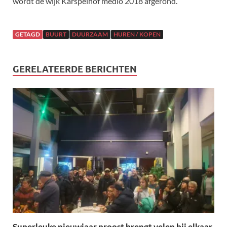
wordt de wijk Karspelhof medio 2018 afgerond.
GETAGD
BUURT
DUURZAAM
HUREN / KOPEN
GERELATEERDE BERICHTEN
Superleuke nieuwjaar proost brengt velen bij elkaar