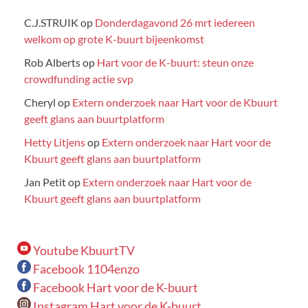
C.J.STRUIK
op
Donderdagavond 26 mrt iedereen
welkom op grote K-buurt bijeenkomst
Rob Alberts
op
Hart voor de K-buurt: steun onze
crowdfunding actie svp
Cheryl
op
Extern onderzoek naar Hart voor de Kbuurt
geeft glans aan buurtplatform
Hetty Litjens
op
Extern onderzoek naar Hart voor de
Kbuurt geeft glans aan buurtplatform
Jan Petit
op
Extern onderzoek naar Hart voor de
Kbuurt geeft glans aan buurtplatform
Youtube KbuurtTV
Facebook 1104enzo
Facebook Hart voor de K-buurt
Instagram Hart voor de K-buurt