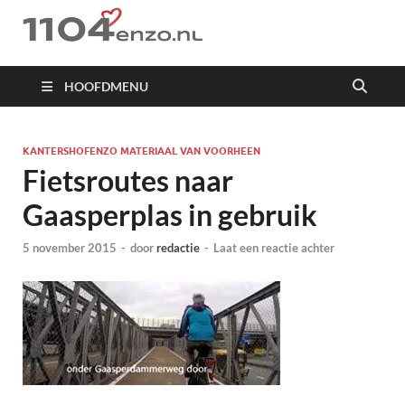
1104 en zo
HOOFDMENU
KANTERSHOFENZO MATERIAAL VAN VOORHEEN
Fietsroutes naar
Gaasperplas in gebruik
5 november 2015
-
door
redactie
-
Laat een reactie achter