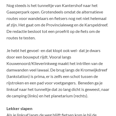
Nog steeds is het tunneltje van Kantershof naar het
Gaasperpark open. Grotendeels omdat de alternatieve
routes voor wandelaars en fietsers nog net niet helemaal
af zijn. Het gaat om de Provincialeweg en de Karspeldreef.
De redactie besloot tot een proefrit op de fiets om de
routes te testen.
Je hebt het gevoel -en dat klopt ook wel- dat je dwars
door een bouwput rijdt. Vooral langs
Kouwenoord/Klieverinkweg maakt het intrillen van de
damwanden veel lawaai. De brug langs de Kromwijkdreef
(tankstation) is prima, er is zelfs een schot tussen de
rijstroken en een pad voor voetgangers. Beneden ga je
linksaf naar het tunneltje dat zo lang dicht is geweest, naar
de camping (links) en het planetarium (rechts).
Lekker slapen
Als je linksaf langs de weg blijft fietsen kom je bij de