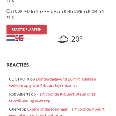
ZIJN.
STUUR MIJ EEN E-MAIL ALS ER NIEUWE BERICHTEN
ZIJN.
20°
REACTIES
C.J.STRUIK
op
Donderdagavond 26 mrt iedereen
welkom op grote K-buurt bijeenkomst
Rob Alberts
op
Hart voor de K-buurt: steun onze
crowdfunding actie svp
Cheryl
op
Extern onderzoek naar Hart voor de Kbuurt
geeft glans aan buurtplatform