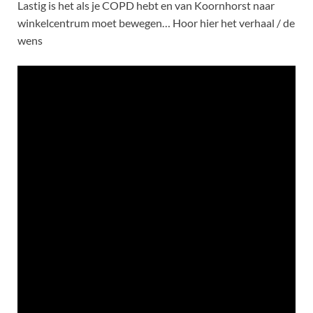
Lastig is het als je COPD hebt en van Koornhorst naar
winkelcentrum moet bewegen… Hoor hier het verhaal / de
wens