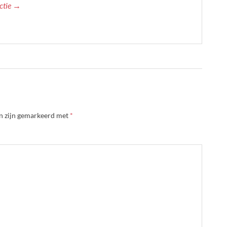
actie →
en zijn gemarkeerd met
*