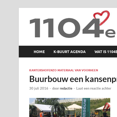
1104 en zo
HOME
K-BUURT AGENDA
WAT IS 1104
KANTERSHOFENZO MATERIAAL VAN VOORHEEN
Buurbouw een kansenp
30 juli 2016
-
door
redactie
-
Laat een reactie achter