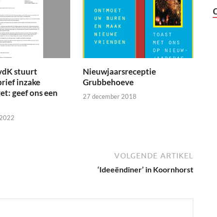
vdK stuurt
Nieuwjaarsreceptie
brief inzake
Grubbehoeve
t: geef ons een
27 december 2018
 2022
VOLGENDE ARTIKEL
‘Ideeëndiner’ in Koornhorst