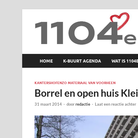
1104 en zo
HOME
K-BUURT AGENDA
WAT IS 1104
KANTERSHOFENZO MATERIAAL VAN VOORHEEN
Borrel en open huis Kle
31 maart 2014
-
door
redactie
-
Laat een reactie achter