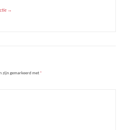
actie →
en zijn gemarkeerd met
*