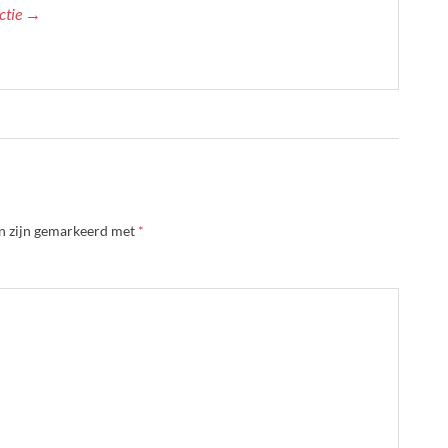
actie →
en zijn gemarkeerd met
*