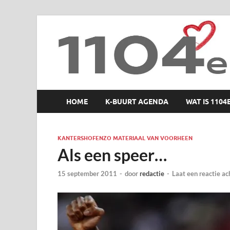
1104 en zo
HOME
K-BUURT AGENDA
WAT IS 1104
KANTERSHOFENZO MATERIAAL VAN VOORHEEN
Als een speer…
15 september 2011
-
door
redactie
-
Laat een reactie ac