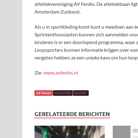
atletiekvereniging AV Feniks. De atletiekbaan lig
Amsterdam Zuidoost.
Als u in sportkleding komt kunt u meedoen aan éé
Sprintenthousiasten kunnen zich aanmelden voor e
kinderen is er een doorlopend programma, waar z
Loopsporters kunnen informatie krijgen over voed
vergeten hebben ze een unieke kans om hun loopt
Zie:
www.avfeniks.nl
GETAGD
ATLETIEK
BUURT
GERELATEERDE BERICHTEN