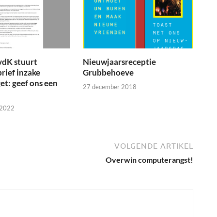
vdK stuurt
Nieuwjaarsreceptie
brief inzake
Grubbehoeve
t: geef ons een
27 december 2018
 2022
VOLGENDE ARTIKEL
Overwin computerangst!