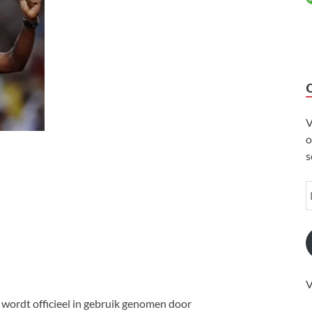
V
o
s
V
ordt officieel in gebruik genomen door