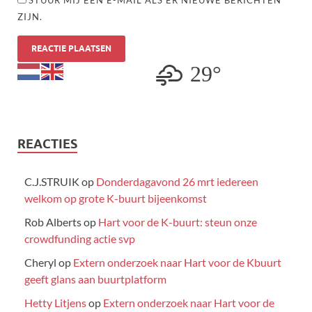
STUUR MIJ EEN E-MAIL ALS ER NIEUWE BERICHTEN
ZIJN.
29°
REACTIES
C.J.STRUIK
op
Donderdagavond 26 mrt iedereen
welkom op grote K-buurt bijeenkomst
Rob Alberts
op
Hart voor de K-buurt: steun onze
crowdfunding actie svp
Cheryl
op
Extern onderzoek naar Hart voor de Kbuurt
geeft glans aan buurtplatform
Hetty Litjens
op
Extern onderzoek naar Hart voor de